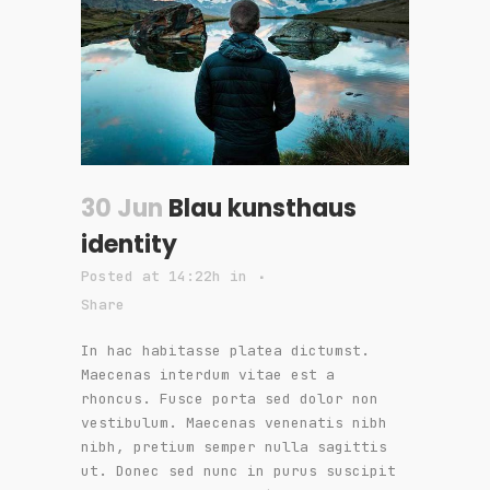
30 Jun
Blau kunsthaus
identity
Posted at 14:22h
in
Share
In hac habitasse platea dictumst.
Maecenas interdum vitae est a
rhoncus. Fusce porta sed dolor non
vestibulum. Maecenas venenatis nibh
nibh, pretium semper nulla sagittis
ut. Donec sed nunc in purus suscipit