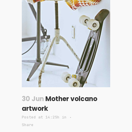
30 Jun
Mother volcano
artwork
Posted at 14:25h
in
Share