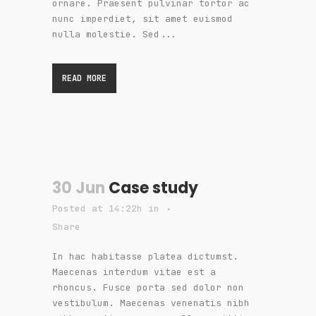
ornare. Praesent pulvinar tortor ac
nunc imperdiet, sit amet euismod
nulla molestie. Sed...
READ MORE
30 Jun
Case study
Posted at 14:22h
in
Share
In hac habitasse platea dictumst.
Maecenas interdum vitae est a
rhoncus. Fusce porta sed dolor non
vestibulum. Maecenas venenatis nibh