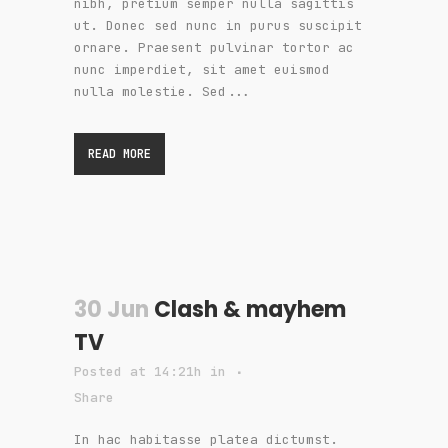
nibh, pretium semper nulla sagittis
ut. Donec sed nunc in purus suscipit
ornare. Praesent pulvinar tortor ac
nunc imperdiet, sit amet euismod
nulla molestie. Sed...
READ MORE
30 Jun
Clash & mayhem
TV
Posted at 14:21h
in
Share
In hac habitasse platea dictumst.