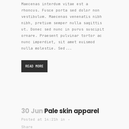
Maecenas interdum vitae est a
rhoncus. Fusce porta sed dolor non
vestibulum. Maecenas venenatis nibh
nibh, pretium semper nulla sagittis
ut. Donec sed nunc in purus suscipit
ornare. Praesent pulvinar tortor ac
nunc imperdiet, sit amet euismod
nulla molestie. Sed...
READ MORE
30 Jun
Pale skin apparel
Posted at 14:21h
in
Share