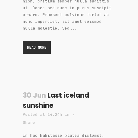
nibh, pretium semper nulla sagittis
ut. Donec sed nunc in purus suscipit
ornare. Praesent pulvinar tortor ac
nunc imperdiet, sit amet euismod
nulla molestie. Sed...
READ MORE
30 Jun
Last iceland
sunshine
Posted at 14:24h
in
Share
In hac habitasse platea dictumst.