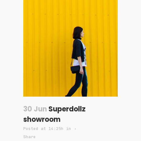
30 Jun
Superdollz
showroom
Posted at 14:25h
in
Share